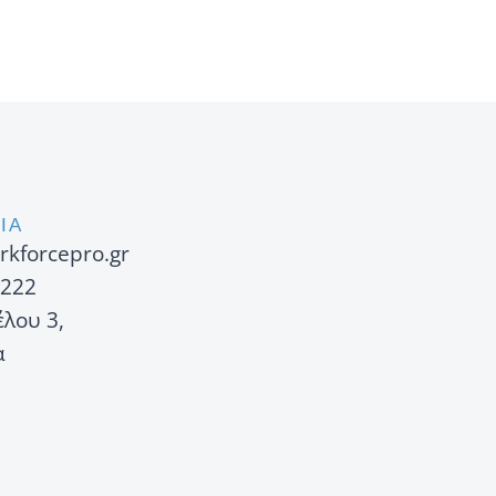
ΙΑ
rkforcepro.gr
222
έλου 3,
α