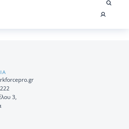
ΙΑ
rkforcepro.gr
222
έλου 3,
α